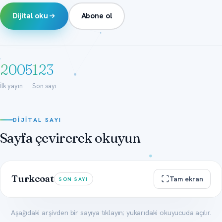
Dijital oku
Abone ol
2005
123
İlk yayın
Son sayı
DIJITAL SAYI
Sayfa çevirerek okuyun
Turkcoat
Tam ekran
SON SAYI
Aşağıdaki arşivden bir sayıya tıklayın; yukarıdaki okuyucuda açılır.