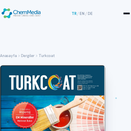
TR
/
EN
/
DE
Anasayfa
Dergiler
Turkcoat