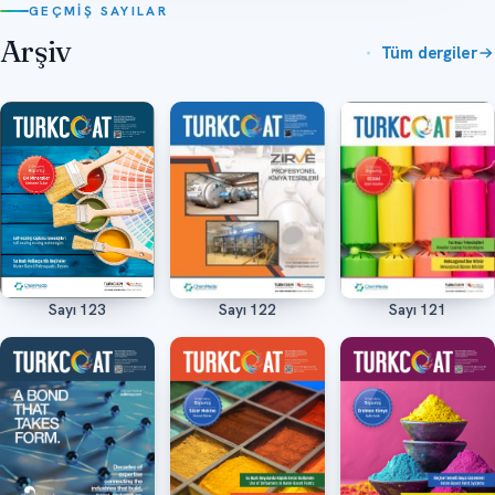
GEÇMIŞ SAYILAR
Arşiv
Tüm dergiler
Sayı 122
Sayı 121
Sayı 123
Oku
Oku
Oku