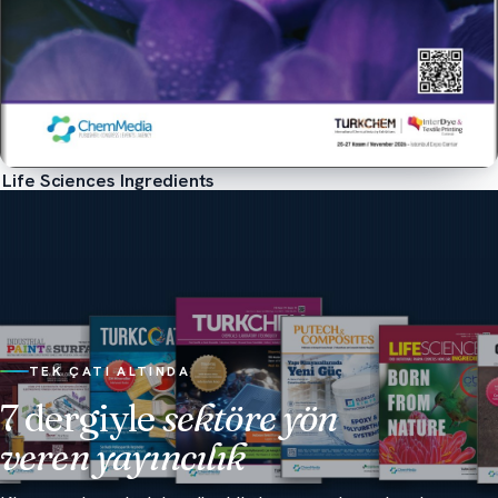
Life Sciences Ingredients
İncele
TEK ÇATI ALTINDA
7 dergiyle
sektöre yön
veren yayıncılık