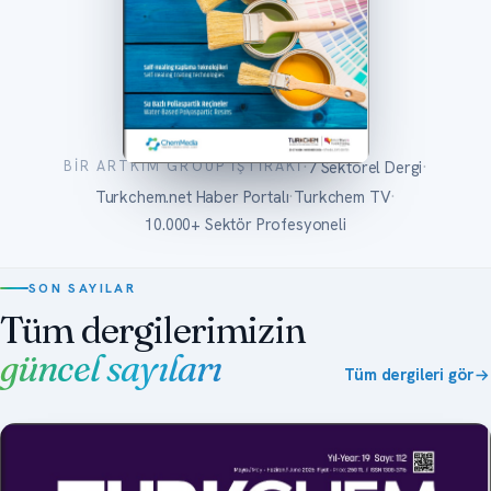
·
·
7 Sektörel Dergi
BIR ARTKIM GROUP IŞTIRAKI
·
·
Turkchem.net Haber Portalı
Turkchem TV
10.000+ Sektör Profesyoneli
SON SAYILAR
Tüm dergilerimizin
güncel sayıları
Tüm dergileri gör