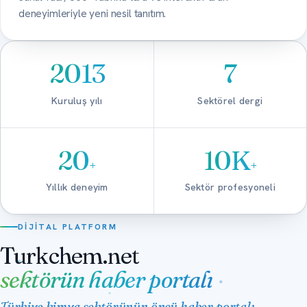
deneyimleriyle yeni nesil tanıtım.
2013
7
Kuruluş yılı
Sektörel dergi
20
10K
+
+
Yıllık deneyim
Sektör profesyoneli
DIJITAL PLATFORM
Turkchem.net
sektörün haber portalı
Türkiye kimya sektörünün öncü haber portalı.