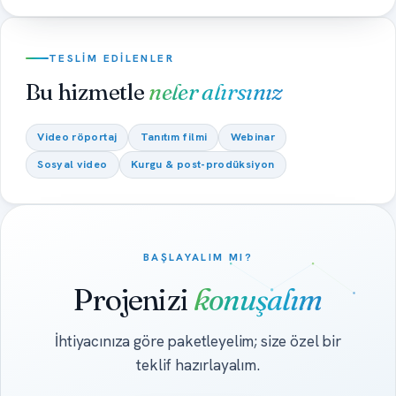
TESLIM EDILENLER
Bu hizmetle
neler alırsınız
Video röportaj
Tanıtım filmi
Webinar
Sosyal video
Kurgu & post-prodüksiyon
BAŞLAYALIM MI?
Projenizi
konuşalım
İhtiyacınıza göre paketleyelim; size özel bir
teklif hazırlayalım.