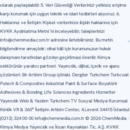
olarak paylaşılabilir. 5. Veri Güvenliği Verilerinizi yetkisiz erişime
karşı korumak için uygun teknik ve idari tedbirleri alıyoruz. 6.
Haklarınız ve İletişim Kişisel verilerinize ilişkin haklarınız için
KVKK Aydınlatma Metni 'ni inceleyebilir; taleplerinizi
info@chemmedia.com.tr
adresine iletebilirsiniz. Bu metin
bilgilendirme amaçlıdır; nihai hâli için kurumunuzun hukuk
danışmanı tarafından gözden geçirilmesi önerilir. Kimya
sektörünün yaratıcı partneri. Yayıncılık, dijital, içerik ve ajans
çözümleri. Bir Artkim Group iştiraki. Dergiler Turkchem Turkcoat
Putech & Composites Industrial Paint & Surface Boyatürk
Adhesives & Bonding Life Sciences Ingredients Hizmetler
Yayıncılık Web & Yazılım Turkchem TV Sosyal Medya Kurumsal
Kimlik VR & 360° İletişim Artkim Center, 4.Levent 34415 İstanbul
(0212) 324 00 00
info@chemmedia.com.tr
© 2026 ChemMedia ·
Kimya Medya Yayıncılık ve İnsan Kaynakları Tic. A.Ş. KVKK