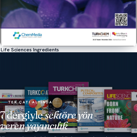
Life Sciences Ingredients
İncele
TEK ÇATI ALTINDA
7 dergiyle
sektöre yön
veren yayıncılık