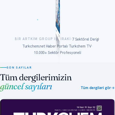
·
·
7 Sektörel Dergi
BIR ARTKIM GROUP IŞTIRAKI
·
·
Turkchem.net Haber Portalı
Turkchem TV
10.000+ Sektör Profesyoneli
SON SAYILAR
Tüm dergilerimizin
güncel sayıları
Tüm dergileri gör