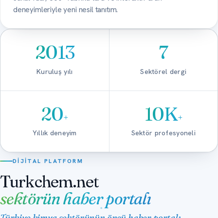
deneyimleriyle yeni nesil tanıtım.
2013
7
Kuruluş yılı
Sektörel dergi
20
10K
+
+
Yıllık deneyim
Sektör profesyoneli
DIJITAL PLATFORM
Turkchem.net
sektörün haber portalı
Türkiye kimya sektörünün öncü haber portalı.